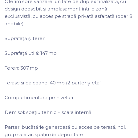
Oferim spre vânzare: unitate de duplex finalizată, cu
design deosebit și amplasament într-o zonă
exclusivistă, cu acces pe stradă privată asfaltată (doar 8
imobile).
Suprafață și teren
Suprafață utilă: 147 mp
Teren: 307 mp
Terase și balcoane: 40 mp (2 parter și etaj)
Compartimentare pe niveluri
Demisol: spațiu tehnic + scara internă
Parter: bucătărie generoasă cu acces pe terasă, hol,
grup sanitar, spațiu de depozitare