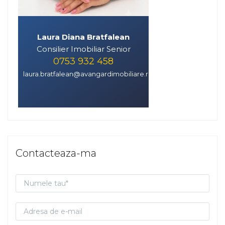
Laura Diana Bratfalean
Consilier Imobiliar Senior
0753 932 458
laura.bratfalean@avangardimobiliare.ro
Contacteaza-ma