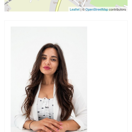
Leaflet
| ©
OpenStreetMap
contributors