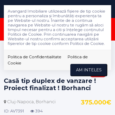
Avangard Imobiliare utilizează fişiere de tip cookie
pentru a personaliza și îmbunătăți experiența ta
pe Website-ul nostru. Înainte de a continua
Aceasta proprietate a fost
navigarea pe Website-ul nostru te rugăm să aloci
timpul necesar pentru a citi și înțelege conținutul
vandut!
Politicii de Cookie. Prin continuarea navigării pe
Website-ul nostru confirmi acceptarea utilizării
fişierelor de tip cookie conform Politicii de Cookie.
Vanzare
Case
Politica de Confidentialitate
Politica de
Cluj-Napoca
Cookie
Borhanci
AM INTELES
VANDUT
Casă tip duplex de vanzare !
Proiect finalizat ! Borhanci
375.000€
Cluj-Napoca, Borhanci
ID: AV7391
394