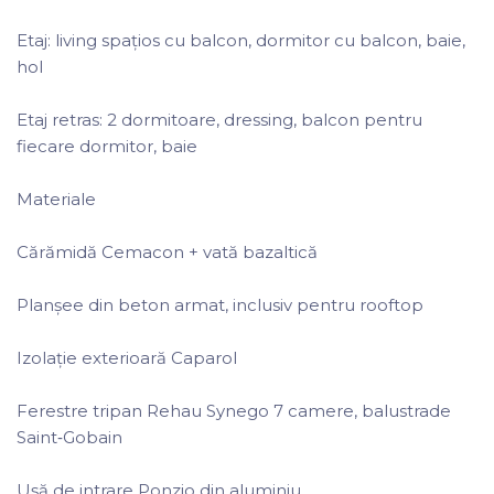
Etaj: living spațios cu balcon, dormitor cu balcon, baie,
hol
Etaj retras: 2 dormitoare, dressing, balcon pentru
fiecare dormitor, baie
Materiale
Cărămidă Cemacon + vată bazaltică
Planșee din beton armat, inclusiv pentru rooftop
Izolație exterioară Caparol
Ferestre tripan Rehau Synego 7 camere, balustrade
Saint‑Gobain
Ușă de intrare Ponzio din aluminiu