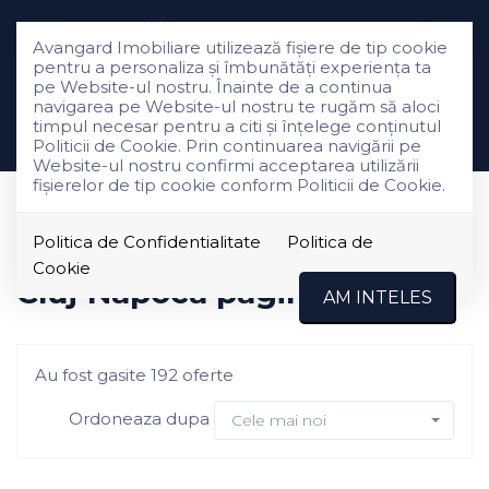
Avangard Imobiliare utilizează fişiere de tip cookie
pentru a personaliza și îmbunătăți experiența ta
pe Website-ul nostru. Înainte de a continua
navigarea pe Website-ul nostru te rugăm să aloci
Filtreaza
timpul necesar pentru a citi și înțelege conținutul
Politicii de Cookie. Prin continuarea navigării pe
Website-ul nostru confirmi acceptarea utilizării
fişierelor de tip cookie conform Politicii de Cookie.
Vanzare
Politica de Confidentialitate
Politica de
Imobiliare de vanzare in
Cookie
Cluj-Napoca pagina 11
AM INTELES
Au fost gasite 192 oferte
Ordoneaza dupa
Cele mai noi