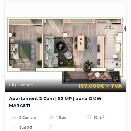
Cluj-Napoca
167.000€
+ TVA
Apartament 2 Cam | 52 MP | zona OMW
MARASTI
2
2 Camere
1 Baie
52 m
Etaj 3/3