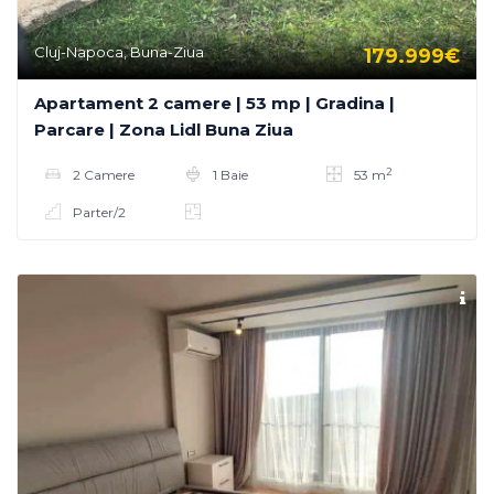
Cluj-Napoca, Buna-Ziua
179.999€
Apartament 2 camere | 53 mp | Gradina |
Parcare | Zona Lidl Buna Ziua
2
2 Camere
1 Baie
53 m
Parter/2