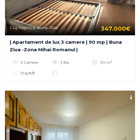
Cluj-Napoca, Buna-Ziua
347.000€
| Apartament de lux 3 camere | 90 mp | Buna
Ziua -Zona Mihai Romanul |
2
3 Camere
3 Bai
90 m
Etaj 8/8