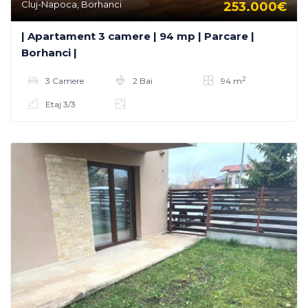
Cluj-Napoca, Borhanci
253.000€
| Apartament 3 camere | 94 mp | Parcare |
Borhanci |
2
3 Camere
2 Bai
94 m
Etaj 3/3