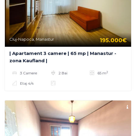
Cluj-Napoca, Manastur
195.000€
| Apartament 3 camere | 65 mp | Manastur -
zona Kaufland |
2
3 Camere
2 Bai
65 m
Etaj 4/4