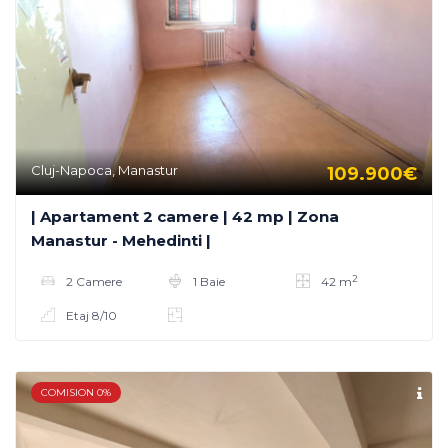
Cluj-Napoca, Manastur
109.900€
| Apartament 2 camere | 42 mp | Zona
Manastur - Mehedinti |
2
2 Camere
1 Baie
42 m
Etaj 8/10
COMISION 0%