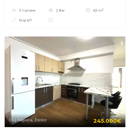
2
3 Camere
2 Bai
63 m
Etaj 6/7
Cluj-Napoca, Zorilor
245.000€