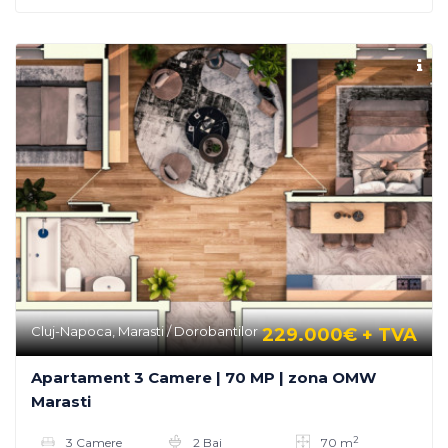
Cluj-Napoca, Marasti / Dorobantilor
229.000€
+ TVA
Apartament 3 Camere | 70 MP | zona OMW
Marasti
2
3 Camere
2 Bai
70 m