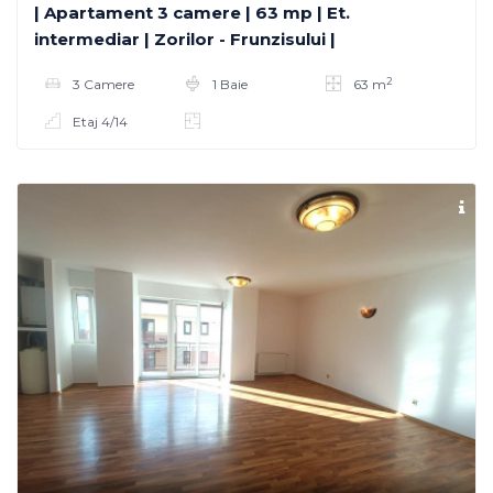
| Apartament 3 camere | 63 mp | Et.
intermediar | Zorilor - Frunzisului |
2
3 Camere
1 Baie
63 m
Etaj 4/14