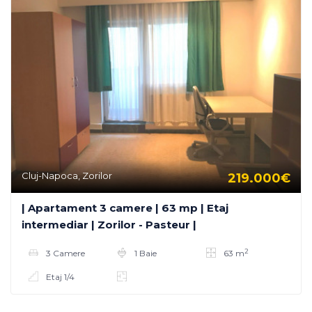
Cluj-Napoca, Zorilor
219.000€
| Apartament 3 camere | 63 mp | Etaj
intermediar | Zorilor - Pasteur |
2
3 Camere
1 Baie
63 m
Etaj 1/4