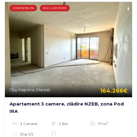
COMISION 0%
EXCLUSIVITATE
Cluj-Napoca, Marasti
164.266€
Apartament 3 camere, clădire NZEB, zona Pod
IRA
2
3 Camere
2 Bai
71 m
Etaj 2/2