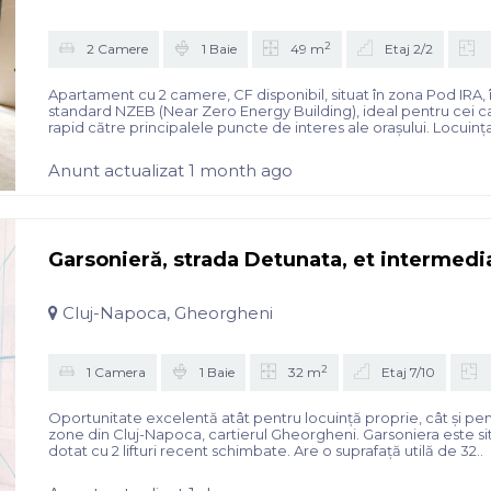
2
2 Camere
1 Baie
49 m
Etaj 2/2
Apartament cu 2 camere, CF disponibil, situat în zona Pod IRA,
standard NZEB (Near Zero Energy Building), ideal pentru cei ca
rapid către principalele puncte de interes ale orașului. Locuința
Anunt actualizat 1 month ago
Garsonieră, strada Detunata, et intermedi
Cluj-Napoca, Gheorgheni
2
1 Camera
1 Baie
32 m
Etaj 7/10
Oportunitate excelentă atât pentru locuință proprie, cât și pent
zone din Cluj-Napoca, cartierul Gheorgheni. Garsoniera este situat
dotat cu 2 lifturi recent schimbate. Are o suprafață utilă de 32..