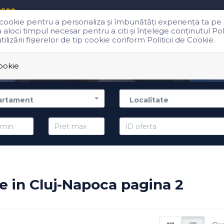
8500
p cookie pentru a personaliza și îmbunătăți experiența ta pe
oci timpul necesar pentru a citi și înțelege conținutul Polit
izării fişierelor de tip cookie conform Politicii de Cookie.
Vanzari
Inchirieri
Servicii
Cookie
artament
Localitate
 in Cluj-Napoca pagina 2