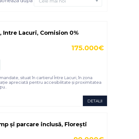
doneaza dupa
Cele mai noi
Intre Lacuri, Comision 0%
175.000€
ate, situat în cartierul Între Lacuri, în zona
 locație apreciată pentru accesibilitate și proximitatea
pu..
DETALII
p și parcare inclusă, Florești