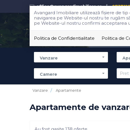
office@avangardimobiliare.ro
073712
Avangard Imobiliare utilizează fişiere de ti
navigarea pe Website-ul nostru te rugăm să al
pe Website-ul nostru confirmi acceptarea util
Politica de Confidentialitate
Politica de 
Vanzare
Ap
Camere
Vanzare
Apartamente
Apartamente de vanzare
Au fost gasite 138 oferte