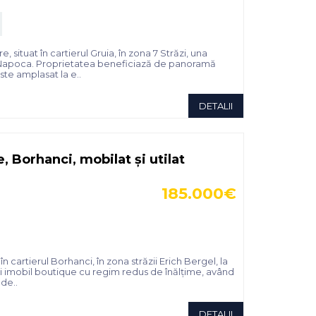
tuat în cartierul Gruia, în zona 7 Străzi, una
luj-Napoca. Proprietatea beneficiază de panoramă
ste amplasat la e..
DETALII
 Borhanci, mobilat și utilat
185.000€
artierul Borhanci, în zona străzii Erich Bergel, la
unui imobil boutique cu regim redus de înălțime, având
de..
DETALII