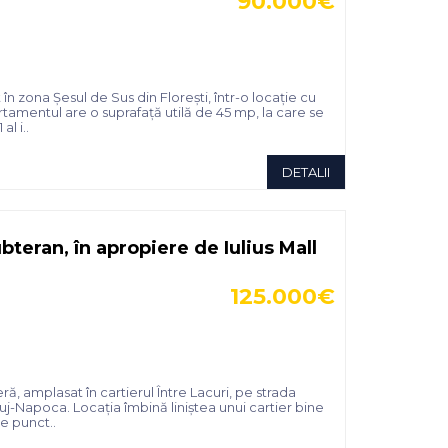
90.000€
 zona Șesul de Sus din Florești, într-o locație cu
rtamentul are o suprafață utilă de 45 mp, la care se
l i..
DETALII
teran, în apropiere de Iulius Mall
125.000€
, amplasat în cartierul Între Lacuri, pe strada
uj-Napoca. Locația îmbină liniștea unui cartier bine
le punct..