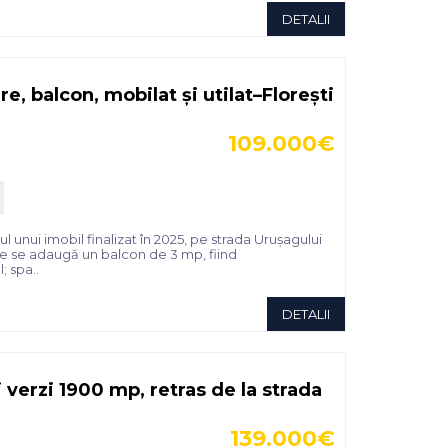
DETALII
 balcon, mobilat și utilat–Florești
109.000€
unui imobil finalizat în 2025, pe strada Urușagului
are se adaugă un balcon de 3 mp, fiind
; spa..
DETALII
 verzi 1900 mp, retras de la strada
139.000€