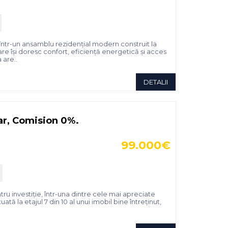
 într-un ansamblu rezidențial modern construit la
re își doresc confort, eficiență energetică și acces
 are..
DETALII
ar, Comision 0%.
99.000€
ru investiție, într-una dintre cele mai apreciate
ă la etajul 7 din 10 al unui imobil bine întreținut,