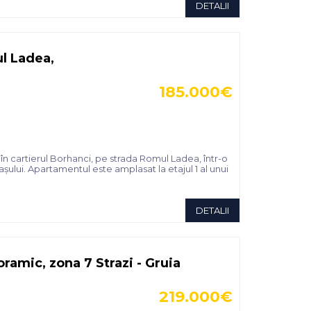
DETALII
l Ladea,
185.000€
 cartierul Borhanci, pe strada Romul Ladea, într-o
așului. Apartamentul este amplasat la etajul 1 al unui
DETALII
ramic, zona 7 Strazi - Gruia
219.000€