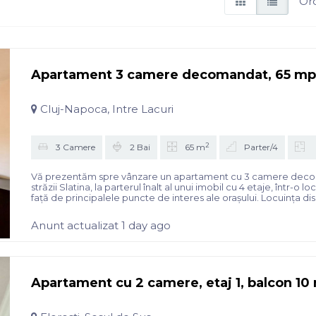
Or
Apartament 3 camere decomandat, 65 mp, 
Cluj-Napoca, Intre Lacuri
2
3 Camere
2 Bai
65 m
Parter/4
Vă prezentăm spre vânzare un apartament cu 3 camere decomand
străzii Slatina, la parterul înalt al unui imobil cu 4 etaje, într-o
față de principalele puncte de interes ale orașului. Locuința dis
Anunt actualizat 1 day ago
Apartament cu 2 camere, etaj 1, balcon 10 m