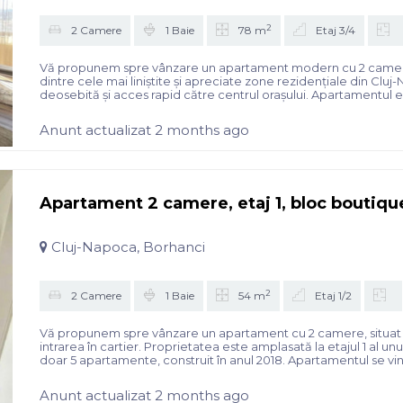
2
2 Camere
1 Baie
78 m
Etaj 3/4
Vă propunem spre vânzare un apartament modern cu 2 camere, si
dintre cele mai liniștite și apreciate zone rezidențiale din C
deosebită și acces rapid către centrul orașului. Apartamentul e
Anunt actualizat 2 months ago
Apartament 2 camere, etaj 1, bloc boutique,
Cluj-Napoca, Borhanci
2
2 Camere
1 Baie
54 m
Etaj 1/2
Vă propunem spre vânzare un apartament cu 2 camere, situat în c
intrarea în cartier. Proprietatea este amplasată la etajul 1 al 
doar 5 apartamente, construit în anul 2018. Apartamentul se vin
Anunt actualizat 2 months ago