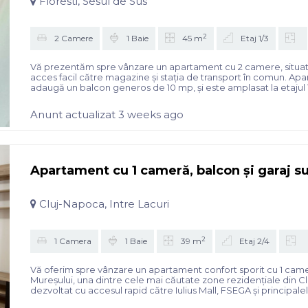
Floresti, Sesul de Sus
2
2 Camere
1 Baie
45 m
Etaj 1/3
Vă prezentăm spre vânzare un apartament cu 2 camere, situat în
acces facil către magazine și stația de transport în comun. Apa
adaugă un balcon generos de 10 mp, și este amplasat la etajul 1 a
Anunt actualizat 3 weeks ago
Apartament cu 1 cameră, balcon și garaj sub
Cluj-Napoca, Intre Lacuri
2
1 Camera
1 Baie
39 m
Etaj 2/4
Vă oferim spre vânzare un apartament confort sporit cu 1 cameră
Mureșului, una dintre cele mai căutate zone rezidențiale din Cl
dezvoltat cu accesul rapid către Iulius Mall, FSEGA și principale