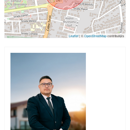
Leaflet
| ©
OpenStreetMap
contributors