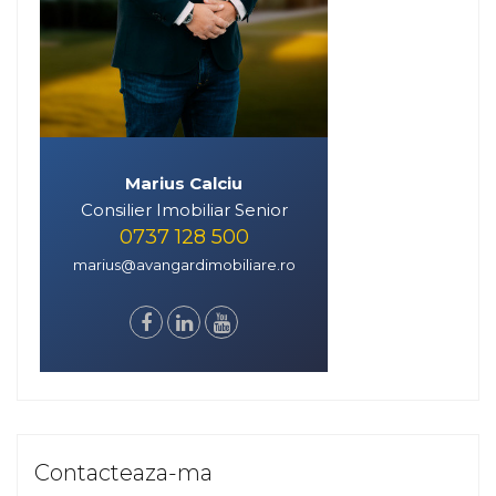
Marius Calciu
Consilier Imobiliar Senior
0737 128 500
marius@avangardimobiliare.ro
Contacteaza-ma