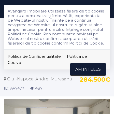
Avangard Imobiliare utilizează fişiere de tip cookie
pentru a personaliza și îmbunătăți experiența ta
pe Website-ul nostru. Înainte de a continua
Vanzare
navigarea pe Website-ul nostru te rugăm să aloci
Apartamente
timpul necesar pentru a citi și înțelege conținutul
Politicii de Cookie. Prin continuarea navigării pe
Cluj-Napoca
Website-ul nostru confirmi acceptarea utilizării
Andrei Muresanu
fişierelor de tip cookie conform Politicii de Cookie.
Apartament 3 camere | 113 mp |
Politica de Confidentialitate
Politica de
Parcare | Calea Turzii / Andrei
Cookie
Muresanu
AM INTELES
284.500€
Cluj-Napoca, Andrei Muresanu
ID: AV7477
487