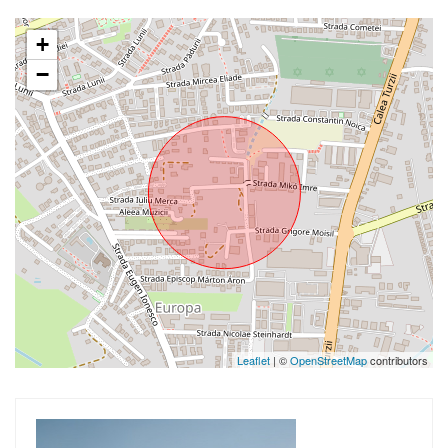
+
−
Leaflet
| ©
OpenStreetMap
contributors