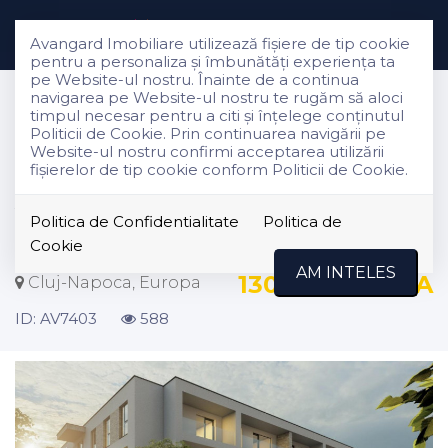
Avangard Imobiliare utilizează fişiere de tip cookie
pentru a personaliza și îmbunătăți experiența ta
pe Website-ul nostru. Înainte de a continua
Vanzare
navigarea pe Website-ul nostru te rugăm să aloci
Apartamente
timpul necesar pentru a citi și înțelege conținutul
Politicii de Cookie. Prin continuarea navigării pe
Cluj-Napoca
Website-ul nostru confirmi acceptarea utilizării
Europa
fişierelor de tip cookie conform Politicii de Cookie.
Apartament 2 camere | 45 mp |
Politica de Confidentialitate
Politica de
6 mp balcon | Cartier Europa
Cookie
AM INTELES
130.000€
+ TVA
Cluj-Napoca, Europa
ID: AV7403
588