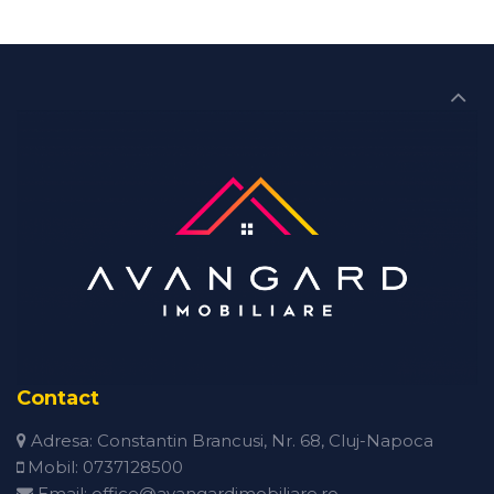
Contact
Adresa:
Constantin Brancusi, Nr. 68, Cluj-Napoca
Mobil:
0737128500
Email:
office@avangardimobiliare.ro