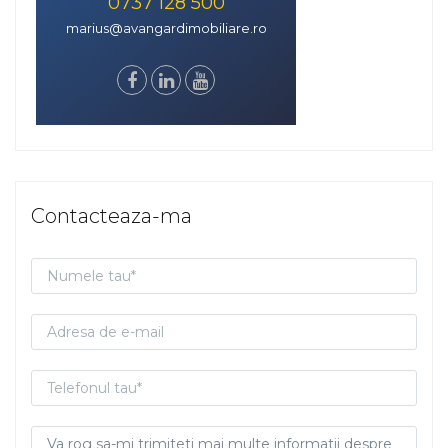
0737 128 500
marius@avangardimobiliare.ro
Contacteaza-ma