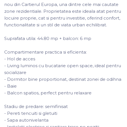
nou din Cartierul Europa, una dintre cele mai cautate
zone rezidentiale. Proprietatea este ideala atat pentru
locuire proprie, cat si pentru investitie, oferind confort,
functionalitate si un stil de viata urban echilibrat.
Suprafata utila: 44.80 mp + balcon: 6 mp
Compartimentare practica si eficienta:
- Hol de acces
- Living luminos cu bucatarie open space, ideal pentru
socializare
- Dormitor bine proportionat, destinat zonei de odihna
- Baie
- Balcon spatios, perfect pentru relaxare
Stadiu de predare: semifinisat
- Pereti tencuiti si gletuiti
- Sapa autonivelanta
- Instalatii electrice si sanitare trase pe pozitii