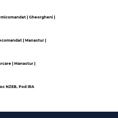
emicomandat | Gheorgheni |
ecomandat | Manastur |
rcare | Manastur |
loc NZEB, Pod IRA