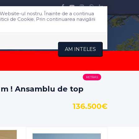
 Website-ul nostru. Înainte de a continua
icii de Cookie. Prin continuarea navigării
Despre noi
Blog
Contact
AM INTELES
RETRAS
um ! Ansamblu de top
136.500€