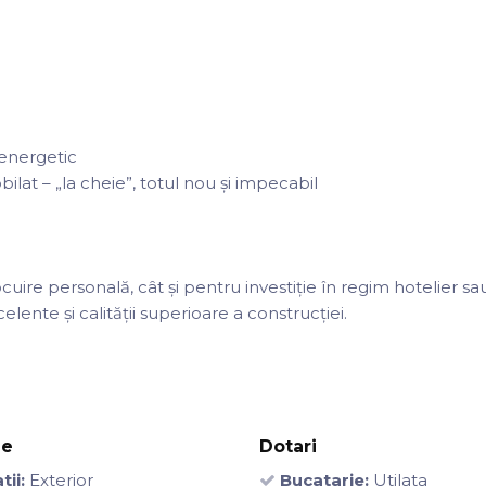
 energetic
lat – „la cheie”, totul nou și impecabil
uire personală, cât și pentru investiție în regim hotelier sa
elente și calității superioare a construcției.
je
Dotari
tii:
Exterior
Bucatarie:
Utilata