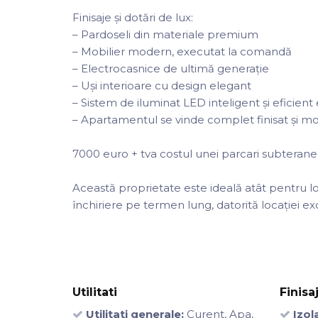
Finisaje și dotări de lux:
– Pardoseli din materiale premium
– Mobilier modern, executat la comandă
– Electrocasnice de ultimă generație
– Uși interioare cu design elegant
– Sistem de iluminat LED inteligent și eficient
– Apartamentul se vinde complet finisat și mobi
7000 euro + tva costul unei parcari subterane
Această proprietate este ideală atât pentru loc
închiriere pe termen lung, datorită locației exc
Utilitati
Finisa
Utilitati generale:
Curent, Apa,
Izola