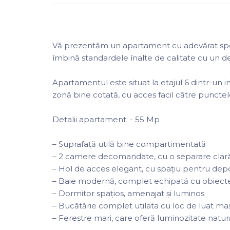
Vă prezentăm un apartament cu adevărat speci
îmbină standardele înalte de calitate cu un 
Apartamentul este situat la etajul 6 dintr-un im
zonă bine cotată, cu acces facil către punctel
Detalii apartament: - 55 Mp
– Suprafață utilă bine compartimentată
– 2 camere decomandate, cu o separare clară 
– Hol de acces elegant, cu spațiu pentru dep
– Baie modernă, complet echipată cu obiecte s
– Dormitor spațios, amenajat și luminos
– Bucătărie complet utilata cu loc de luat ma
– Ferestre mari, care oferă luminozitate natura