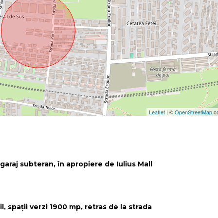
Leaflet
| ©
OpenStreetMap
co
araj subteran, în apropiere de Iulius Mall
 spații verzi 1900 mp, retras de la strada