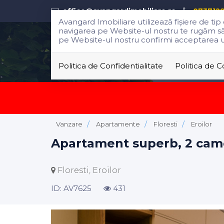
office@avangardimobiliare.ro
073712
Avangard Imobiliare utilizează fişiere de ti
navigarea pe Website-ul nostru te rugăm să al
pe Website-ul nostru confirmi acceptarea util
Politica de Confidentialitate
Politica de 
Vanzare
Apartamente
Floresti
Eroilor
Apartament superb, 2 cam
Floresti, Eroilor
ID: AV7625
431