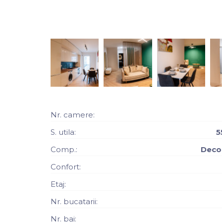
Nr. camere:
S. utila:
5
Comp.:
Deco
Confort:
Etaj:
Nr. bucatarii:
Nr. bai: