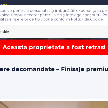
8500
p cookie pentru a personaliza și îmbunătăți experiența ta pe
oci timpul necesar pentru a citi și înțelege conținutul Polit
izării fişierelor de tip cookie conform Politicii de Cookie.
Vanzari
Inchirieri
Servicii
Cookie
Aceasta proprietate a fost retras!
ere decomandate – Finisaje premi