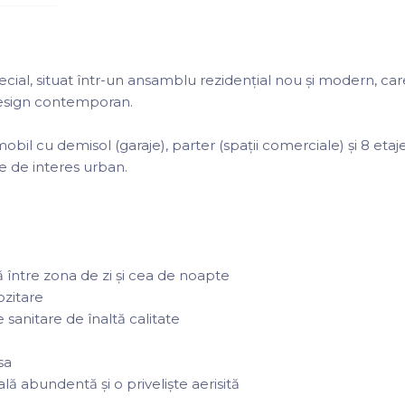
al, situat într-un ansamblu rezidențial nou și modern, car
design contemporan.
obil cu demisol (garaje), parter (spații comerciale) și 8 etaje
e de interes urban.
între zona de zi și cea de noapte
ozitare
anitare de înaltă calitate
sa
lă abundentă și o priveliște aerisită