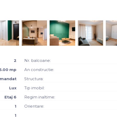
2
Nr. balcoane:
5.00 mp
An constructie:
mandat
Structura:
Lux
Tip imobil:
Etaj 6
Regim inaltime:
1
Orientare:
1